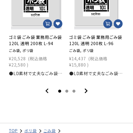
ゴミ袋 ごみ袋 業務用ごみ袋
ゴミ袋 ごみ袋 業務用ごみ袋
120L 透明 200枚 L-94
120L 透明 200枚 L-96
1
ごみ袋, ポリ袋
ごみ袋, ポリ袋
ご
¥20,528
(税込価格
¥14,437
(税込価格
¥
¥22,580
)
¥15,880
)
¥
●LD素材で丈夫なごみ袋！まとめ買いでお得！寸法：横1,000×縦1,200ｍｍ素材：LDPE0.050mm入数：200枚商品コード：1111104160
●LD素材で丈夫なごみ袋！まとめ買いでお得！寸法：横1,000×縦1,200ｍｍ素材：LDPE0.040mm入数：200枚商品コード：1111102270
TOP
ポリ袋
ごみ袋