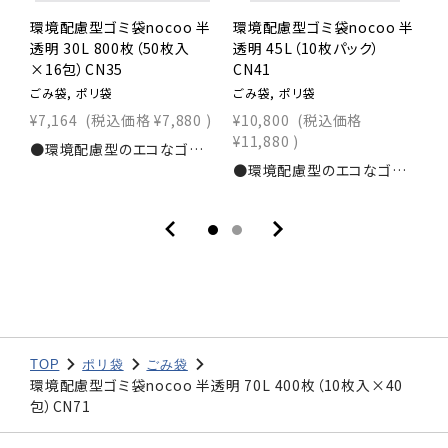
環境配慮型ゴミ袋nocoo 半
環境配慮型ゴミ袋nocoo 半
透明 30L 800枚（50枚入
透明 45L（10枚パック）
透
×16包）CN35
CN41
C
ごみ袋, ポリ袋
ごみ袋, ポリ袋
ご
¥7,164
(税込価格
¥7,880
)
¥10,800
(税込価格
¥
¥11,880
)
)
●環境配慮型のエコなゴミ袋！●プラスチック使用量を抑えたポリ袋です！●燃焼時の二酸化炭素発生量を削減します！寸法：横550×縦700ｍｍ素材：HDPE+CaCO3 0.015mm入数：800枚商品コード：1111200380
●環境配慮型のエコなゴミ袋！●プラスチック使用量を抑えたポリ袋です！●燃焼時の二酸化炭素発生量を削減します！●10枚パックタイプ寸法：横650×縦800ｍｍ素材：HDPE+CaCO3 0.015mm入数：800枚商品コード：1111200020
TOP
ポリ袋
ごみ袋
環境配慮型ゴミ袋nocoo 半透明 70L 400枚（10枚入×40
包）CN71