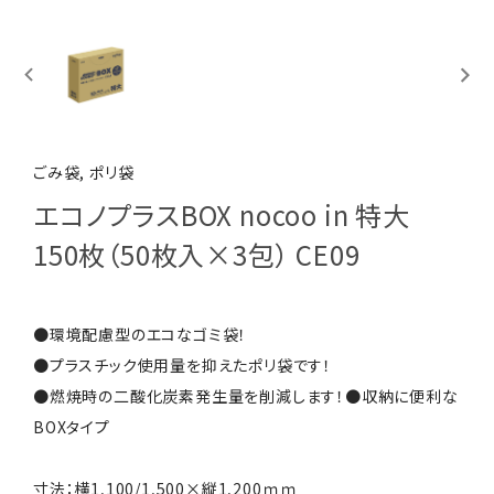
ごみ袋, ポリ袋
エコノプラスBOX nocoo in 特大
150枚（50枚入×3包） CE09
●環境配慮型のエコなゴミ袋！
●プラスチック使用量を抑えたポリ袋です！
●燃焼時の二酸化炭素発生量を削減します！●収納に便利な
BOXタイプ
寸法：横1,100/1,500×縦1,200ｍｍ