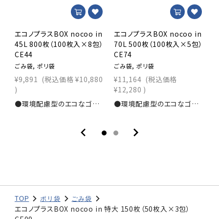
エコノプラスBOX nocoo in
エコノプラスBOX nocoo in
エ
45L 800枚（100枚入×8包）
70L 500枚（100枚入×5包）
9
CE44
CE74
C
ごみ袋, ポリ袋
ごみ袋, ポリ袋
ご
¥9,891
(税込価格
¥10,880
¥11,164
(税込価格
¥
)
¥12,280
)
¥
●環境配慮型のエコなゴミ袋！●プラスチック使用量を抑えたポリ袋です！●燃焼時の二酸化炭素発生量を削減します！●収納に便利なBOXタイプ寸法：横650×縦800ｍｍ 素材：HDPE+CaCO3 0.015mm入数：800枚商品コード：1111203010
●環境配慮型のエコなゴミ袋！●プラスチック使用量を抑えたポリ袋です！●燃焼時の二酸化炭素発生量を削減します！●収納に便利なBOXタイプ寸法：横800×縦900ｍｍ素材：HDPE+CaCO3 0.020mm入数：500枚商品コード：1111203020
TOP
ポリ袋
ごみ袋
エコノプラスBOX nocoo in 特大 150枚（50枚入×3包）