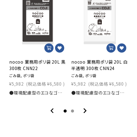
nocoo 業務用ポリ袋 20L 黒
nocoo 業務用ポリ袋 20L 白
n
300枚 CNN22
半透明 300枚 CNN24
3
ごみ袋, ポリ袋
ごみ袋, ポリ袋
ご
¥5,982
(税込価格
¥6,580
)
¥5,982
(税込価格
¥6,580
)
¥
●環境配慮型のエコなゴミ袋！●プラスチック使用量を抑えたポリ袋です！●燃焼時の二酸化炭素発生量を削減します！寸法：横520×縦600ｍｍ素材：LLDPE(直鎖状低密度ポリエチレン)+CaCO3(炭酸カルシウム) 厚み：0.030mm入数：300枚商品コード：1111203060
●環境配慮型のエコなゴミ袋！●プラスチック使用量を抑えたポリ袋です！●燃焼時の二酸化炭素発生量を削減します！寸法：横520×縦600ｍｍ素材：LLDPE(直鎖状低密度ポリエチレン)+CaCO3(炭酸カルシウム) 厚み：0.030mm入数：300枚商品コード：1111203070