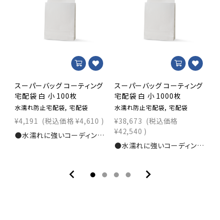
スーパーバッグ コーティング
スーパーバッグ コーティング
宅配袋 白 小 100枚
宅配袋 白 小 1000枚
宅
水濡れ防止宅配袋, 宅配袋
水濡れ防止宅配袋, 宅配袋
水
¥4,191
(税込価格
¥4,610
)
¥38,673
(税込価格
¥
¥42,540
)
●水濡れに強いコーディング仕様●便利なテープ付タイプ●シンプルな白無地の宅配袋寸法：幅260×マチ80×丈320+ベロ50ｍｍ素材：晒100g/㎡＋PET入数：100枚商品コード：0000101580-100
●水濡れに強いコーディング仕様●お得な1000枚セット●便利なテープ付タイプ●シンプルな白無地の宅配袋寸法：幅260×マチ80×丈320+ベロ50ｍｍ素材：晒100g/㎡＋PET入数：1000枚商品コード：0000101580-1000