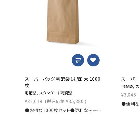
スーパーバッグ 宅配袋（未晒）大 1000
スーパー
枚
宅配袋, 
宅配袋, スタンダード宅配袋
¥3,046
¥32,619
(税込価格
¥35,880
)
●お得な1000枚セット●便利なテープ付タイプ●シンプル茶無地の宅配袋寸法：幅320×マチ100×丈430+ベロ50ｍｍ素材：未晒120g/?u入数：1000枚商品コード：0000101600-1000