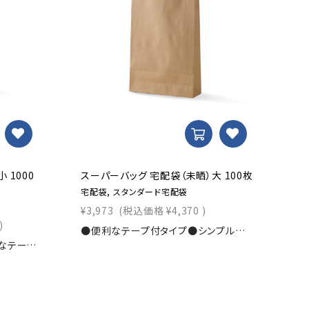
 1000
スーパーバッグ 宅配袋（未晒）大 100枚
ス
枚
宅配袋, スタンダード宅配袋
ス
¥3,973
(税込価格
¥4,370
)
)
¥2
●便利なテープ付タイプ●シンプル茶無地の宅配袋寸法：幅320×マチ100×丈430+ベロ50ｍｍ素材：未晒120g/?u入数：100枚商品コード：0000101600-100
●お得な1000枚セット●便利なテープ付タイプ●シンプル茶無地の宅配袋寸法：幅260×マチ80×丈320+ベロ50ｍｍ素材：未晒120g/?u入数：1000枚商品コード：0000101610-1000