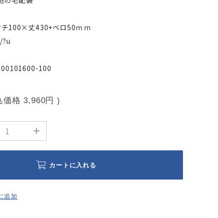
地の宅配袋
マチ100×丈430+ベロ50ｍｍ
/?u
0101600-100
込価格
3,960円
)
カートに入れる
に追加