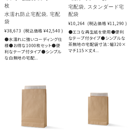
枚
宅配袋, スタンダード宅
水濡れ防止宅配袋, 宅配
配袋
袋
¥10,264
(税込価格
¥11,290
)
¥38,673
(税込価格
¥42,540
)
●エコな再生紙を使用●便利
なテープ付タイプ●シンプルな
●水濡れに強いコーディング仕
茶無地の宅配袋寸法：幅320×
様●お得な1000枚セット●便
マチ115×丈4...
利なテープ付タイプ●シンプル
な白無地の宅配...