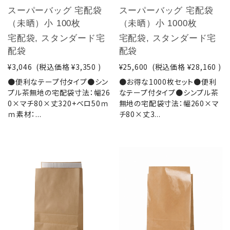
スーパーバッグ 宅配袋
スーパーバッグ 宅配袋
（未晒）小 100枚
（未晒）小 1000枚
宅配袋, スタンダード宅
宅配袋, スタンダード宅
配袋
配袋
¥3,046
(税込価格
¥3,350
)
¥25,600
(税込価格
¥28,160
)
●便利なテープ付タイプ●シン
●お得な1000枚セット●便利
プル茶無地の宅配袋寸法：幅26
なテープ付タイプ●シンプル茶
0×マチ80×丈320+ベロ50ｍ
無地の宅配袋寸法：幅260×マ
ｍ素材：...
チ80×丈3...