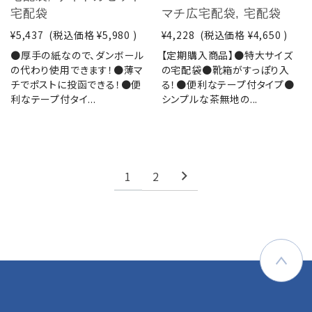
宅配袋
マチ広宅配袋, 宅配袋
¥5,437
(税込価格
¥5,980
)
¥4,228
(税込価格
¥4,650
)
●厚手の紙なので、ダンボール
【定期購入商品】●特大サイズ
の代わり使用できます！●薄マ
の宅配袋●靴箱がすっぽり入
チでポストに投函できる！●便
る！●便利なテープ付タイプ●
利なテープ付タイ...
シンプルな茶無地の...
1
2