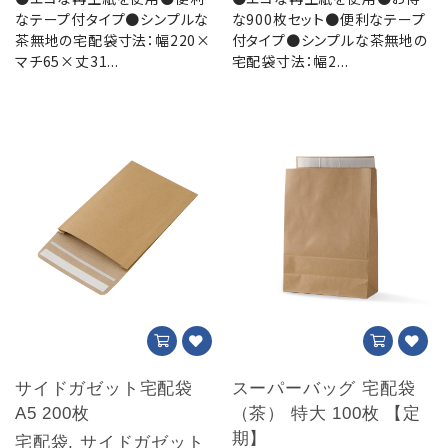
なテープ付タイプ●シンプルな
な900枚セット●便利なテープ
茶無地の宅配袋寸法：幅220×
付タイプ●シンプルな茶無地の
マチ65×丈31...
宅配袋寸法：幅2...
サイドガゼット宅配袋
スーパーバッグ 宅配袋
A5 200枚
（茶） 特大 100枚 【定
期】
宅配袋, サイドガゼット