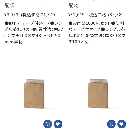
配袋
配袋
¥3,973
(税込価格
¥4,370
)
¥32,619
(税込価格
¥35,880
)
●便利なテープ付タイプ●シン
●お得な1000枚セット●便利
プル茶無地の宅配袋寸法：幅32
なテープ付タイプ●シンプル茶
0×マチ100×丈430+ベロ50
無地の宅配袋寸法：幅320×マ
ｍｍ素材...
チ100×丈...