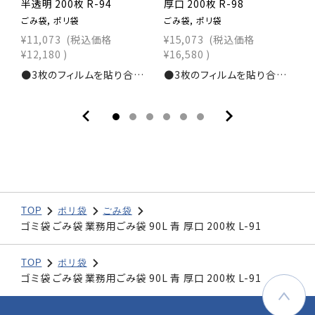
半透明 200枚 R-94
厚口 200枚 R-98
透
ごみ袋, ポリ袋
ごみ袋, ポリ袋
ご
¥11,073
(税込価格
¥15,073
(税込価格
¥
¥12,180
)
¥16,580
)
¥
●3枚のフィルムを貼り合わせた強力なごみ袋！寸法：横900×縦1,000ｍｍ素材：3PLY0.030mm入数：200枚商品コード：1111104300
●3枚のフィルムを貼り合わせた強力なごみ袋！寸法：横900×縦1,000ｍｍ素材：3PLY0.047mm入数：200枚商品コード：1111104320
TOP
ポリ袋
ごみ袋
ゴミ袋 ごみ袋 業務用ごみ袋 90L 青 厚口 200枚 L-91
TOP
ポリ袋
ゴミ袋 ごみ袋 業務用ごみ袋 90L 青 厚口 200枚 L-91