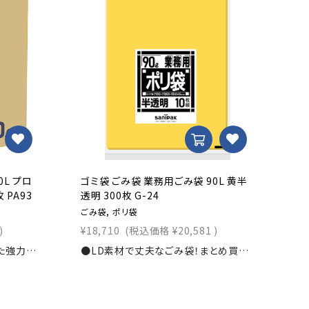
0L プロ
ゴミ袋 ごみ袋 業務用ごみ袋 90L 黄半
ゴ
 PA93
透明 300枚 G-24
30
ごみ袋, ポリ袋
ご
)
¥18,710
(税込価格
¥20,581
)
¥1
●3枚のフィルムを貼り合わせた強力なごみ袋！寸法：横900×縦1,000ｍｍ素材：3PLY0.037mm入数：300枚商品コード：1111104350
●LD素材で丈夫なごみ袋！まとめ買いでお得！寸法：横900×縦1,000ｍｍ素材：LDPE0.040mm入数：300枚商品コード：1111104110