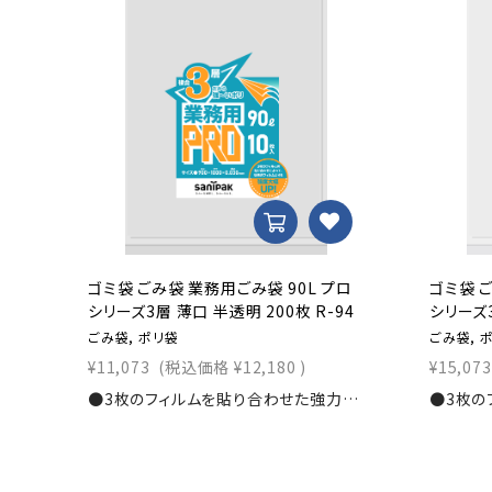
ゴミ袋 ごみ袋 業務用ごみ袋 90L プロ
ゴミ袋 
シリーズ3層 薄口 半透明 200枚 R-94
シリーズ3
ごみ袋, ポリ袋
ごみ袋, 
¥11,073
(税込価格
¥12,180
)
¥15,073
●3枚のフィルムを貼り合わせた強力なごみ袋！寸法：横900×縦1,000ｍｍ素材：3PLY0.030mm入数：200枚商品コード：1111104300