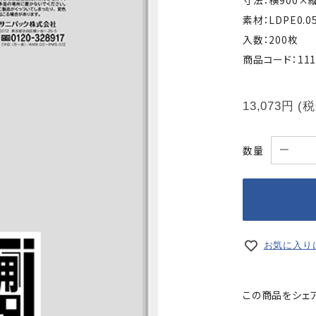
寸法：横900×縦
素材：LDPE0.0
入数：200枚
商品コード：1111
13,073円
(
数量
お気に入り
この商品をシェ