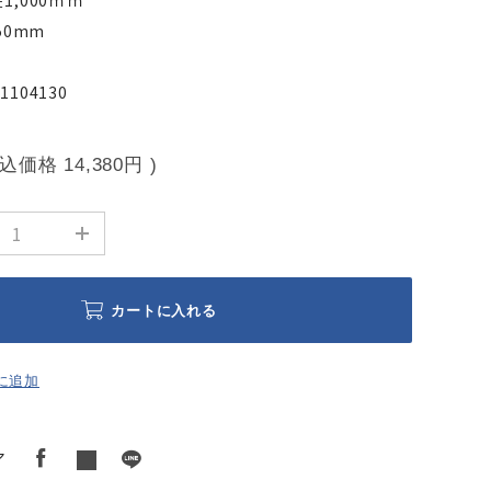
1,000ｍｍ
50mm
104130
税込価格
14,380円
)
カートに入れる
に追加
ア