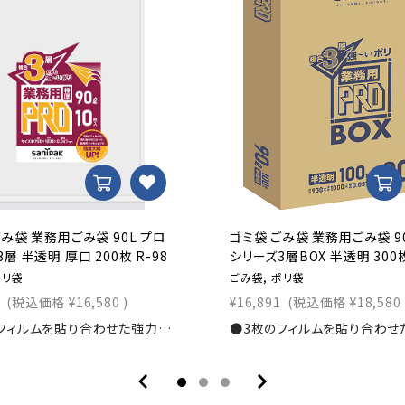
ごみ袋 業務用ごみ袋 90L プロ
ゴミ袋 ごみ袋 業務用ごみ袋 9
層 半透明 厚口 200枚 R-98
シリーズ3層BOX 半透明 300枚
ポリ袋
ごみ袋, ポリ袋
(税込価格
¥16,580
)
¥16,891
(税込価格
¥18,580
●3枚のフィルムを貼り合わせた強力なごみ袋！寸法：横900×縦1,000ｍｍ素材：3PLY0.047mm入数：200枚商品コード：1111104320