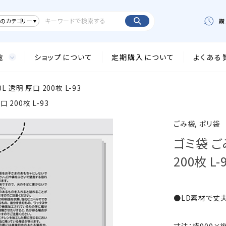
のカテゴリー
購
覧
ショップについて
定期購入について
よくある
 透明 厚口 200枚 L-93
 200枚 L-93
ごみ袋, ポリ袋
ゴミ袋 ご
200枚 L-
●LD素材で丈